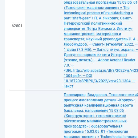
образовательная программа 15.03.05_01
«Технология машиностроения» = The
technological process of manufacturing a
part "shaft-gear" / П. А. Янкович; Санкт-
Петербургский политехнический
62801
университет Петра Великого, Институт
машиностроения, материалов и
транспорта; научный руководитель С. А.
Любомудров. — Санкт-Петербург, 2022. —
1 файл (7,3 Мб). — Загл. с титул. экрана. 
Доступ по паролю из сети Интернет
(чтение, печать). — Adobe Acrobat Reader
7.0. —
<URL:http://elib.spbstu.ru/dl/3/2022/vr/vr23
1304.pdf>. — DOI
10.18720/SPBPU/3/2022/vr/vr23-1304. —
Текст
Просвиркин, Владислав. Технологически
процесс изготовления детали «Корпус»:
выпускная квалификационная работа
бакалавра: направление 15.03.05
«Конструкторско-технологическое
обеспечение машиностроительных
производств» ; образовательная
программа 15.03.05_01 «Технология
машиностроения» = Technological process