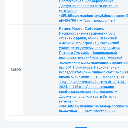
Профессиональное образование. —
Доступ по паролю из сети Интернет
(чтение). —
<URL:https://znanium.ru/catalog/document
id=454705>. — Текст: электронный
Рамич, Мирзет Сафетович.
Распространение технологий 5G в
странах Африки, Азии и Латинской
Америки: Монография / Российский
университет дружбы народов имени
Патриса Лумумбы; Национальный
исследовательский институт мировой
экономики и международных отношений
им. Е.М. Примакова; Национальный
36890
исследовательский университет "Высша
школа экономики". — 1. — Москва: ООО
"Научно-издательский центр ИНФРА-М",
2024. — 118 с. — Дополнительное
профессиональное образование. —
Доступ по паролю из сети Интернет
(чтение). —
<URL:https://znanium.ru/catalog/document
id=442864>. — Текст: электронный