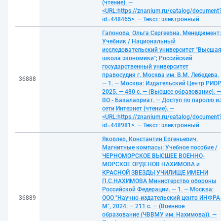
(чтение). —
<URL:https://znanium.ru/catalog/document
id=448465>. — Текст: электронный
Гапонова, Ольга Сергеевна. Менеджмент:
Учебник / Национальный
исследовательский университет "Высша
школа экономики"; Российский
государственный университет
правосудия г. Москва им. В.М. Лебедева.
36888
— 1. — Москва: Издательский Центр РИОР
2025. — 480 с. — (Высшее образование). —
ВО - Бакалавриат. — Доступ по паролю и
сети Интернет (чтение). —
<URL:https://znanium.ru/catalog/document
id=448981>. — Текст: электронный
Яковлев, Константин Евгеньевич.
Магнитные компасы: Учебное пособие /
ЧЕРНОМОРСКОЕ ВЫСШЕЕ ВОЕННО-
МОРСКОЕ ОРДЕНОВ НАХИМОВА и
КРАСНОЙ ЗВЕЗДЫ УЧИЛИЩЕ ИМЕНИ
П.С.НАХИМОВА Министерство обороны
Российской Федерации. — 1. — Москва:
36889
ООО "Научно-издательский центр ИНФРА
М", 2024. — 211 с. — (Военное
образование (ЧВВМУ им. Нахимова)). —