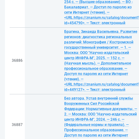
254 с. — (Высшее образование). — ВО -
Бакалавриат. — Доступ по паролю из
сети Интернет (чтение). —
<URL:https://znanium.ru/catalog/document
id=454790>. — Текст: электронный
Брагина, Зинаида Васильевна. Развитие
регионов: диагностика региональных
различий: Монография / Костромской
государственный университет. — 1. —
Москва: ООО "Научно-издательский
центр ИНФРА-М", 2025. — 152 с. —
36886
(Научная мысль). — Дополнительное
профессиональное образование. —
Доступ по паролю из сети Интернет
(чтение). —
<URL:https://znanium.ru/catalog/document
id=449127>. — Текст: электронный
Без автора. Устав внутренней службы
Вооруженных Сил Российской
Федерации: Нормативные документы. —
2. — Москва: ООО "Научно-издательский
центр ИНФРА-М", 2024. — 246 с. —
36887
(Федеральные нормы и правила). —
Профессиональное образование. —
Доступ по паролю из сети Интернет