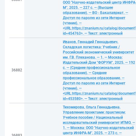
ООО "Научно-издательский центр ИНФРА
М", 2025. — 227 с. — (Высшее
образование). — ВО - Бакалавриат. —
Доступ по паролю из сети Интернет
(чтение). —
<URL:https://znanium.ru/catalog/document
id=454763>. — Текст: электронный
Иванов, Геннадий Геннадьевич.
Складская логистика: Учебник /
Российский экономический университет
им. Г.В. Плеханова. — 1. — Москва:
Издательский Дом "ФОРУМ", 2025. — 192
с. — (Среднее профессиональное
36882
образование). — Среднее
профессиональное образование. —
Доступ по паролю из сети Интернет
(чтение). —
<URL:https://znanium.ru/catalog/document
id=453580>. — Текст: электронный
Тихомирова, Ольга Геннадьевна.
Управление проектами: практикум:
Учебное пособие / Национальный
исследовательский университет ИТМО. —
1. — Москва: ООО "Научно-издательский
центр ИНФРА-М", 2025. — 273 с. —
36883