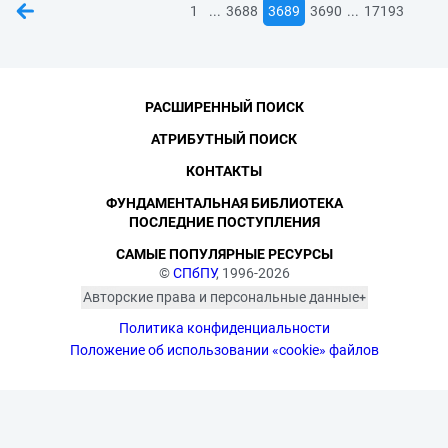
...
...
1
3688
3689
3690
17193
РАСШИРЕННЫЙ ПОИСК
АТРИБУТНЫЙ ПОИСК
КОНТАКТЫ
ФУНДАМЕНТАЛЬНАЯ БИБЛИОТЕКА
ПОСЛЕДНИЕ ПОСТУПЛЕНИЯ
САМЫЕ ПОПУЛЯРНЫЕ РЕСУРСЫ
©
СПбПУ
, 1996-2026
Авторские права и персональные данные
Фотографии размещены с согласия
Политика конфиденциальности
изображённых лиц в соответствии
с требованиями законодательства
Положение об использовании «cookie» файлов
о персональных данных. Согласно
ст. 152.1 ГК РФ «Охрана изображения
гражданина», все фотоматериалы
являются объектами авторского
права. Их копирование и дальнейшее