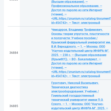
(Высшее образование). —
Профессиональное образование. —
Доступ по паролю из сети Интернет
(чтение). —
<URL:https://znanium.ru/catalog/document
id=454743>. — Текст: электронный
Чемодуров, Владимир Трофимович.
Основы теории упругости, пластичности
и ползучести: Учебное пособие /
Крымский федеральный университет им.
В.И. Вернадского. — 1. — Москва: ООО
"Научно-издательский центр ИНФРА-М",
36884
2025. — 238 с. — (Высшее образование
(КрымФУ)). — ВО - Бакалавриат. —
Доступ по паролю из сети Интернет
(чтение). —
<URL:https://znanium.ru/catalog/document
id=454742>. — Текст: электронный
Грунтович, Николай Васильевич.
Техническая диагностика
электрооборудования: Учебник /
Гомельский государственный
технический университет имени П.О.
Сухого. — 1. — Москва: ООО "Научно-
36885
издательский центр ИНФРА-М", 2025. —