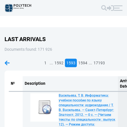
LAST ARRIVALS
Documents found: 171 926
...
...
1
1592
1593
1594
17193
Arri
№
Description
Dat
Васильева, Т. В. Информатика:
учебное пособие по языку
специальности: аудиоиздание / Т.
В. Васильева. — Санкт-Петербург:
Златоуст, 2012. — 0 с. — (Читаем
тексты по специальности ; выпуск
12). — Режим доступа: