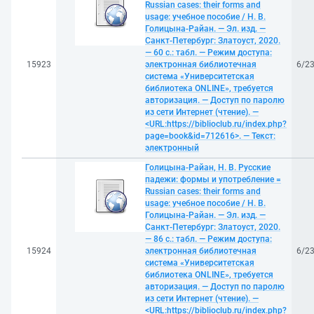
Russian cases: their forms and
usage: учебное пособие / Н. В.
Голицына-Райан. — Эл. изд. —
Санкт-Петербург: Златоуст, 2020.
— 60 с.: табл. — Режим доступа:
15923
электронная библиотечная
6/2
система «Университетская
библиотека ONLINE», требуется
авторизация. — Доступ по паролю
из сети Интернет (чтение). —
<URL:https://biblioclub.ru/index.php?
page=book&id=712616>. — Текст:
электронный
Голицына-Райан, Н. В. Русские
падежи: формы и употребление =
Russian cases: their forms and
usage: учебное пособие / Н. В.
Голицына-Райан. — Эл. изд. —
Санкт-Петербург: Златоуст, 2020.
— 86 с.: табл. — Режим доступа:
15924
электронная библиотечная
6/2
система «Университетская
библиотека ONLINE», требуется
авторизация. — Доступ по паролю
из сети Интернет (чтение). —
<URL:https://biblioclub.ru/index.php?