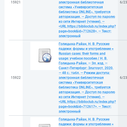
15921
электронная библиотечная
6/2
система «Университетская
библиотека ONLINE», требуется
авторизация. — Доступ по паролю
из сети Интернет (чтение). —
<URL:https://biblioclub.ru/index.php?
page=book&id=712628>. — Текст:
электронный
Голицына-Райан, Н. В. Русские
падежи: формы и употребление =
Russian cases: their forms and
usage: учебное пособие / Н. В.
Голицына-Райан. — Эл. изд. —
Санкт-Петербург: Златоуст, 2020.
— 48 с.: табл. — Режим доступа:
15922
электронная библиотечная
6/2
система «Университетская
библиотека ONLINE», требуется
авторизация. — Доступ по паролю
из сети Интернет (чтение). —
<URL:https://biblioclub.ru/index.php?
page=book&id=712617>. — Текст:
электронный
Голицына-Райан, Н. В. Русские
падежи: формы и употребление =