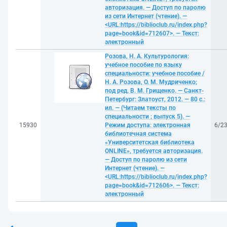
авторизация. — Доступ по паролю
из сети Интернет (чтение). —
<URL:https://biblioclub.ru/index.php?
page=book&id=712607>. — Текст:
электронный
Розова, Н. А. Культурология:
учебное пособие по языку
специальности: учебное пособие /
Н. А. Розова, О. М. Мудриченко;
под ред. В. М. Грищенко. — Санкт-
Петербург: Златоуст, 2012. — 80 с.:
ил. — (Читаем тексты по
специальности ; выпуск 5). —
15930
Режим доступа: электронная
6/2
библиотечная система
«Университетская библиотека
ONLINE», требуется авторизация.
— Доступ по паролю из сети
Интернет (чтение). —
<URL:https://biblioclub.ru/index.php?
page=book&id=712606>. — Текст:
электронный