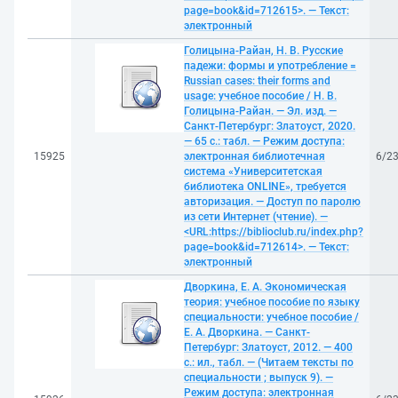
page=book&id=712615>. — Текст:
электронный
Голицына-Райан, Н. В. Русские
падежи: формы и употребление =
Russian cases: their forms and
usage: учебное пособие / Н. В.
Голицына-Райан. — Эл. изд. —
Санкт-Петербург: Златоуст, 2020.
— 65 с.: табл. — Режим доступа:
15925
электронная библиотечная
6/2
система «Университетская
библиотека ONLINE», требуется
авторизация. — Доступ по паролю
из сети Интернет (чтение). —
<URL:https://biblioclub.ru/index.php?
page=book&id=712614>. — Текст:
электронный
Дворкина, Е. А. Экономическая
теория: учебное пособие по языку
специальности: учебное пособие /
Е. А. Дворкина. — Санкт-
Петербург: Златоуст, 2012. — 400
с.: ил., табл. — (Читаем тексты по
специальности ; выпуск 9). —
Режим доступа: электронная