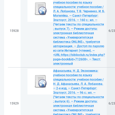
учебное пособие по языку
специальности: учебное пособие /
Л. А. Лобанова, Т. В. Черненко, И. Б.
Могилёва. — Санкт-Петербург:
Златоуст, 2016. — 160 с.: ил. —
(Читаем тексты по специальности
; выпуск 7). — Режим доступа:
15928
6/2
электронная библиотечная
система «Университетская
библиотека ONLINE», требуется
авторизация. — Доступ по паролю
из сети Интернет (чтение). —
<URL:https://biblioclub.ru/index.php?
page=book&id=712608>. — Текст:
электронный
Афанасьева, Н. Д. Экономика:
учебное пособие по языку
специальности: учебное пособие /
Н. Д. Афанасьева, Л. А. Лобанова.
— 2-е изд. — Санкт-Петербург:
Златоуст, 2016. — 96 с.: ил. —
(Читаем тексты по специальности
; выпуск 6). — Режим доступа:
15929
6/2
электронная библиотечная
система «Университетская
библиотека ONLINE», требуется