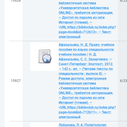
15926
6/2
библиотечная система
«Университетская библиотека
ONLINE», требуется авторизация.
— Доступ по паролю из сети
Интернет (чтение). —
<URL:https://biblioclub.ru/index.php?
page=book&id=712613>. — Текст:
электронный
Афанасьева, Н. Д. Право: учебное
пособие по языку специальности:
учебное пособие / Н. Д.
Афанасьева, С. С. Захарченко. —
Санкт-Петербург: Златоуст, 2012.
— 142 с.: ил. — (Читаем тексты по
специальности ; выпуск 8). —
Режим доступа: электронная
15927
6/2
библиотечная система
«Университетская библиотека
ONLINE», требуется авторизация.
— Доступ по паролю из сети
Интернет (чтение). —
<URL:https://biblioclub.ru/index.php?
page=book&id=712611>. — Текст:
электронный
Лобанова, Л. А. Политология: