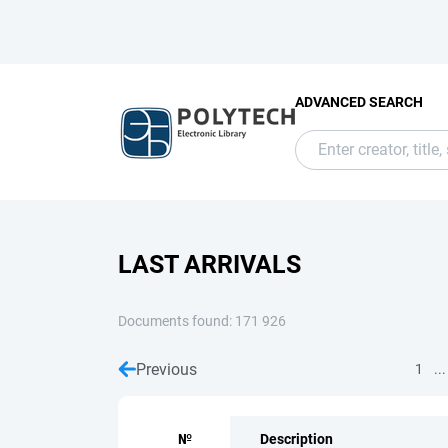
ADVANCED SEARCH
LAST ARRIVALS
Documents found: 171 926
Previous
...
1
№
Description