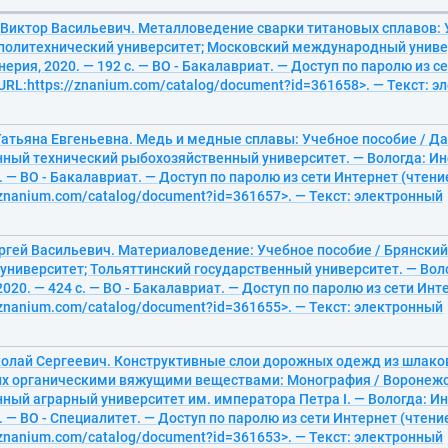
 Виктор Васильевич. Металловедение сварки титановых сплавов: 
политехнический университет; Московский международный универ
рия, 2020. — 192 с. — ВО - Бакалавриат. — Доступ по паролю из с
<URL:https://znanium.com/catalog/document?id=361658>. — Текст: 
Татьяна Евгеньевна. Медь и медные сплавы: Учебное пособие / 
нный технический рыбохозяйственный университет. — Вологда: И
с. — ВО - Бакалавриат. — Доступ по паролю из сети Интернет (чтени
/znanium.com/catalog/document?id=361657>. — Текст: электронный
ргей Васильевич. Материаловедение: Учебное пособие / Брянски
университет; Тольяттинский государственный университет. — Вол
020. — 424 с. — ВО - Бакалавриат. — Доступ по паролю из сети Инте
/znanium.com/catalog/document?id=361655>. — Текст: электронный
колай Сергеевич. Конструктивные слои дорожных одежд из шлако
х органическими вяжущими веществами: Монография / Воронеж
нный аграрный университет им. императора Петра I. — Вологда: 
с. — ВО - Специалитет. — Доступ по паролю из сети Интернет (чтение
/znanium.com/catalog/document?id=361653>. — Текст: электронный