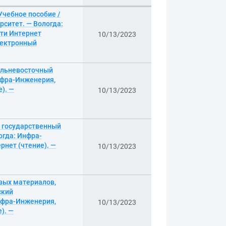
Учебное пособие /
ситет. — Вологда:
ети Интернет
10/13/2023
электронный
Дальневосточный
нфра-Инженерия,
е). —
10/13/2023
й государственный
огда: Инфра-
рнет (чтение). —
10/13/2023
вых материалов,
ский
Инфра-Инженерия,
10/13/2023
). —