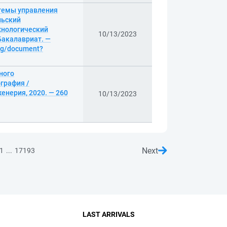
темы управления
льский
хнологический
10/13/2023
 Бакалавриат. —
log/document?
ного
графия /
енерия, 2020. — 260
10/13/2023
Next
...
1
17193
LAST ARRIVALS