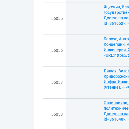
Яцкевич, Вл
государствен
Доступ по па
56055
id=361652>. 
Белоус, Ана
Концепции, м
Инженерия, 2
56056
<URL:https:/
Лялюк, Вита
Криворожски
Инфра-Инжене
56057
(чтение). — 
Овчинников, 
политехничес
Доступ по па
56058
id=361648>. 