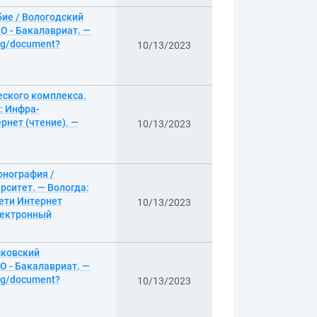
ие / Вологодский
О - Бакалавриат. —
log/document?
10/13/2023
еского комплекса.
: Инфра-
рнет (чтение). —
10/13/2023
онография /
ситет. — Вологда:
сети Интернет
10/13/2023
электронный
сковский
О - Бакалавриат. —
log/document?
10/13/2023