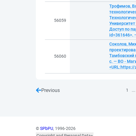
Трофимов, В
технологиче
Технологиче
56059
Университет 
Доступ по па
id=361646>. 
Соколов, Ми
проектирова
Тамбовский 
56060
с. — ВО - Ма
<URL:https:/
Previous
...
1
©
SPbPU
, 1996-2026
Copyright and Personal Data