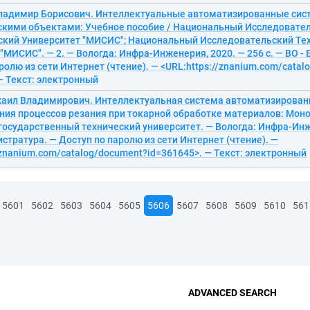
ладимир Борисович. Интеллектуальные автоматизированные сис
скими объектами: Учебное пособие / Национальный Исследовате
ский Университет "МИСИС"; Национальный Исследовательский Те
"МИСИС". — 2. — Вологда: Инфра-Инженерия, 2020. — 256 с. — ВО -
ролю из сети Интернет (чтение). — <URL:https://znanium.com/cata
— Текст: электронный
хаил Владимирович. Интеллектуальная система автоматизирован
ния процессов резания при токарной обработке материалов: Моно
государственный технический университет. — Вологда: Инфра-Инж
гистратура. — Доступ по паролю из сети Интернет (чтение). —
/znanium.com/catalog/document?id=361645>. — Текст: электронный
5601
5602
5603
5604
5605
5606
5607
5608
5609
5610
561
ADVANCED SEARCH