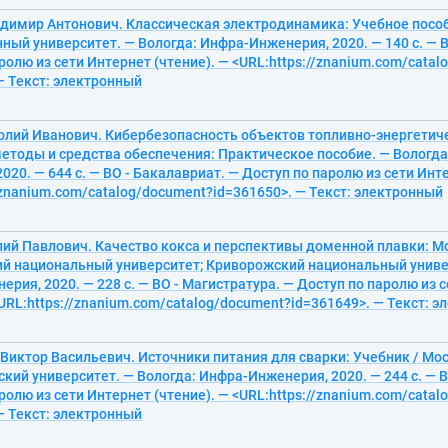
адимир Антонович. Классическая электродинамика: Учебное пособ
ный университет. — Вологда: Инфра-Инженерия, 2020. — 140 с. — В
ролю из сети Интернет (чтение). — <URL:https://znanium.com/cata
— Текст: электронный
толий Иванович. Кибербезопасность объектов топливно-энергетич
етоды и средства обеспечения: Практическое пособие. — Вологда
020. — 644 с. — ВО - Бакалавриат. — Доступ по паролю из сети Инте
/znanium.com/catalog/document?id=361650>. — Текст: электронный
лий Павлович. Качество кокса и перспективы доменной плавки: М
й национальный университет; Криворожский национальный универ
рия, 2020. — 228 с. — ВО - Магистратура. — Доступ по паролю из 
<URL:https://znanium.com/catalog/document?id=361649>. — Текст: 
Виктор Васильевич. Источники питания для сварки: Учебник / Мо
кий университет. — Вологда: Инфра-Инженерия, 2020. — 244 с. — В
ролю из сети Интернет (чтение). — <URL:https://znanium.com/cata
— Текст: электронный