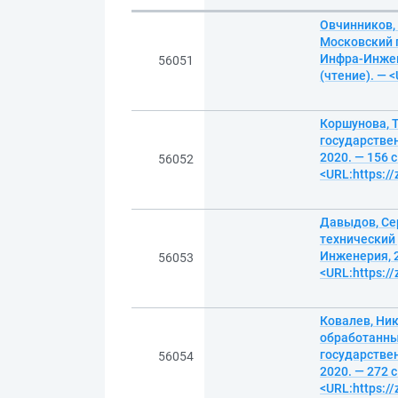
Овчинников,
Московский 
Инфра-Инжене
56051
(чтение). — 
Коршунова, 
государстве
2020. — 156 
56052
<URL:https:/
Давыдов, Се
технический 
Инженерия, 2
56053
<URL:https:/
Ковалев, Ни
обработанны
государстве
56054
2020. — 272 
<URL:https:/