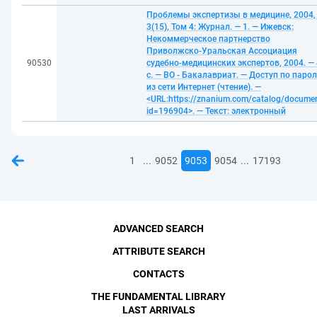
Проблемы экспертизы в медицине, 2004,
3(15), Том 4: Журнал. — 1. — Ижевск:
Некоммерческое партнерство
Приволжско-Уральская Ассоциация
90530
судебно-медицинских экспертов, 2004. —
с. — ВО - Бакалавриат. — Доступ по паро
из сети Интернет (чтение). —
<URL:https://znanium.com/catalog/docume
id=196904>. — Текст: электронный
...
...
1
9052
9053
9054
17193
ADVANCED SEARCH
ATTRIBUTE SEARCH
CONTACTS
THE FUNDAMENTAL LIBRARY
LAST ARRIVALS