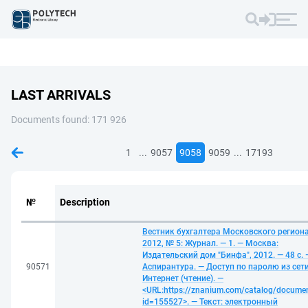
LAST ARRIVALS
Documents found: 171 926
...
...
1
9057
9058
9059
17193
№
Description
Вестник бухгалтера Московского региона
2012, № 5: Журнал. — 1. — Москва:
Издательский дом "Бинфа", 2012. — 48 с. 
90571
Аспирантура. — Доступ по паролю из сет
Интернет (чтение). —
<URL:https://znanium.com/catalog/docume
id=155527>. — Текст: электронный