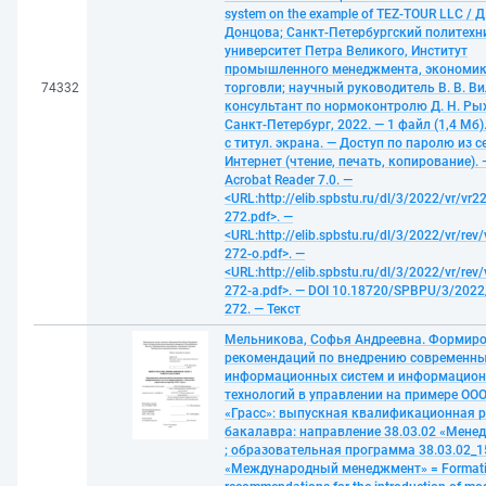
system on the example of TEZ-TOUR LLC / Д.
Донцова; Санкт-Петербургский политехн
университет Петра Великого, Институт
промышленного менеджмента, экономик
74332
торговли; научный руководитель В. В. Ви
консультант по нормоконтролю Д. Н. Рых
Санкт-Петербург, 2022. — 1 файл (1,4 Мб).
с титул. экрана. — Доступ по паролю из с
Интернет (чтение, печать, копирование).
Acrobat Reader 7.0. —
<URL:http://elib.spbstu.ru/dl/3/2022/vr/vr22
272.pdf>. —
<URL:http://elib.spbstu.ru/dl/3/2022/vr/rev/
272-o.pdf>. —
<URL:http://elib.spbstu.ru/dl/3/2022/vr/rev/
272-a.pdf>. — DOI 10.18720/SPBPU/3/2022/
272. — Текст
Мельникова, Софья Андреевна. Формир
рекомендаций по внедрению современн
информационных систем и информацио
технологий в управлении на примере ОО
«Грасс»: выпускная квалификационная 
бакалавра: направление 38.03.02 «Мене
; образовательная программа 38.03.02_1
«Международный менеджмент» = Formati