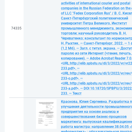
activities of international courier and postal
companies in the Russian Federation on the
of LLC "Fedex Corporation Rus" / В. С. Кисе
Санкт-Петербургский политехнический
университет Петра Великого, Институт
74335
промышленного менеджмента, экономик
торговли; научный руководитель В. Н.
Череватенко; консультант по нормоконт
Н. Рыхтик. — Санкт-Петербург, 2022. — 1
(1,2 Мб). — Загл. с титул. экрана. — Досту
паролю из сети Интернет (чтение, печать,
копирование). — Adobe Acrobat Reader 7.0
<URL:http://elib.spbstu.ru/dl/3/2022/vr/vr22
233.pdf>. —
<URL:http://elib.spbstu.ru/dl/3/2022/vr/rev/
233-o.pdf>. —
<URL:http://elib.spbstu.ru/dl/3/2022/vr/rev/
233-a.pdf>. — DOI 10.18720/SPBPU/3/2022/
233. — Текст
Краснова, Юлия Сергеевна. Разработка 
улучшения деятельности промышленног
предприятия на основе анализа и
совершенствования бизнес-процессов
маркетинга: выпускная квалификацион
работа магистра: направление 38.04.05 «
информатика» ; образовательная прогр