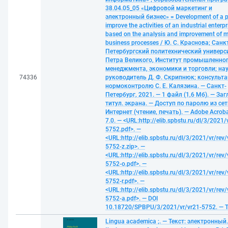
38.04.05_05 «Цифровой маркетинг и
электронный бизнес» = Development of a pr
improve the activities of an industrial enterpr
based on the analysis and improvement of m
business processes / Ю. С. Краснова; Санк
Петербургский политехнический универс
Петра Великого, Институт промышленно
менеджмента, экономики и торговли; на
74336
руководитель Д. Ф. Скрипнюк; консульта
нормоконтролю С. Е. Калязина. — Санкт-
Петербург, 2021. — 1 файл (1,6 Мб). — Загл
титул. экрана. — Доступ по паролю из сет
Интернет (чтение, печать). — Adobe Acroba
7.0. — <URL:http://elib.spbstu.ru/dl/3/2021/
5752.pdf>. —
<URL:http://elib.spbstu.ru/dl/3/2021/vr/rev/
5752-z.zip>. —
<URL:http://elib.spbstu.ru/dl/3/2021/vr/rev/
5752-o.pdf>. —
<URL:http://elib.spbstu.ru/dl/3/2021/vr/rev/
5752-r.pdf>. —
<URL:http://elib.spbstu.ru/dl/3/2021/vr/rev/
5752-a.pdf>. — DOI
10.18720/SPBPU/3/2021/vr/vr21-5752. — 
Lingua academica ;. — Текст: электронный.