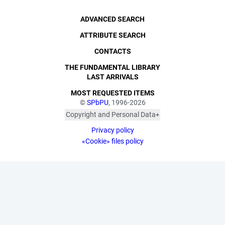
ADVANCED SEARCH
ATTRIBUTE SEARCH
CONTACTS
THE FUNDAMENTAL LIBRARY
LAST ARRIVALS
MOST REQUESTED ITEMS
©
SPbPU
, 1996-2026
Copyright and Personal Data
The photographs are
Privacy policy
published with the
consent of the individuals
«Cookie» files policy
depicted, in accordance
with the requirements of
personal data legislation.
Pursuant to Art. 152.1 of
the Civil Code of the
Russian Federation
("Protection of a Citizen's
Image"), all photographic