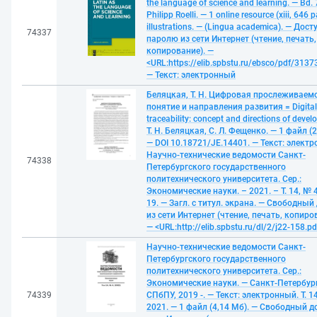
the language of science and learning. — Bd. 7
Philipp Roelli. — 1 online resource (xiii, 646 p
illustrations. — (Lingua academica). — Дост
74337
паролю из сети Интернет (чтение, печать,
копирование). —
<URL:https://elib.spbstu.ru/ebsco/pdf/3137
— Текст: электронный
Беляцкая, Т. Н. Цифровая прослеживаемо
понятие и направления развития = Digital
traceability: concept and directions of devel
Т. Н. Беляцкая, С. Л. Фещенко. — 1 файл (2
— DOI 10.18721/JE.14401. — Текст: электр
Научно-технические ведомости Санкт-
74338
Петербургского государственного
политехнического университета. Сер.:
Экономические науки. – 2021. – Т. 14, № 4.
19. — Загл. с титул. экрана. — Свободный
из сети Интернет (чтение, печать, копиро
— <URL:http://elib.spbstu.ru/dl/2/j22-158.pd
Научно-технические ведомости Санкт-
Петербургского государственного
политехнического университета. Сер.:
Экономические науки. — Санкт-Петербург
74339
СПбПУ, 2019 -. — Текст: электронный. Т. 14
2021. — 1 файл (4,14 Мб). — Свободный д