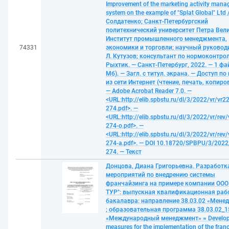
Improvement of the marketing activity man
system on the example of "Splat Global" Ltd /
Солдатенко; Санкт-Петербургский
политехнический университет Петра Вели
Институт промышленного менеджмента,
74331
экономики и торговли; научный руководи
Л. Кутузов; консультант по нормоконтрол
Рыхтик. — Санкт-Петербург, 2022. — 1 фай
Мб). — Загл. с титул. экрана. — Доступ п
из сети Интернет (чтение, печать, копиро
— Adobe Acrobat Reader 7.0. —
<URL:http://elib.spbstu.ru/dl/3/2022/vr/vr22
274.pdf>. —
<URL:http://elib.spbstu.ru/dl/3/2022/vr/rev/
274-o.pdf>. —
<URL:http://elib.spbstu.ru/dl/3/2022/vr/rev/
274-a.pdf>. — DOI 10.18720/SPBPU/3/2022/
274. — Текст
Донцова, Диана Григорьевна. Разработк
мероприятий по внедрению системы
франчайзинга на примере компании ООО 
ТУР": выпускная квалификационная раб
бакалавра: направление 38.03.02 «Мене
; образовательная программа 38.03.02_1
«Международный менеджмент» = Develop
measures for the implementation of the fran