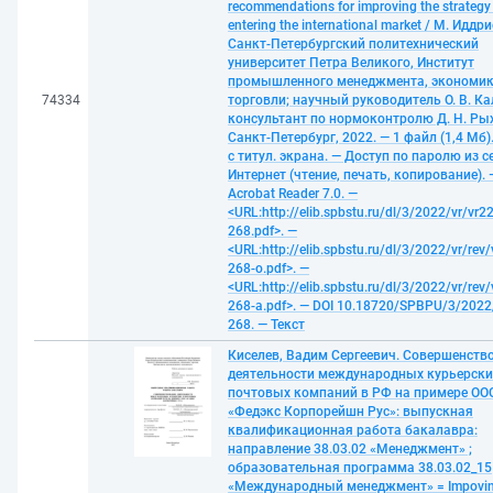
recommendations for improving the strategy 
entering the international market / М. Иддри
Санкт-Петербургский политехнический
университет Петра Великого, Институт
промышленного менеджмента, экономик
74334
торговли; научный руководитель О. В. Ка
консультант по нормоконтролю Д. Н. Рых
Санкт-Петербург, 2022. — 1 файл (1,4 Мб).
с титул. экрана. — Доступ по паролю из с
Интернет (чтение, печать, копирование).
Acrobat Reader 7.0. —
<URL:http://elib.spbstu.ru/dl/3/2022/vr/vr22
268.pdf>. —
<URL:http://elib.spbstu.ru/dl/3/2022/vr/rev/
268-o.pdf>. —
<URL:http://elib.spbstu.ru/dl/3/2022/vr/rev/
268-a.pdf>. — DOI 10.18720/SPBPU/3/2022/
268. — Текст
Киселев, Вадим Сергеевич. Совершенств
деятельности международных курьерски
почтовых компаний в РФ на примере ОО
«Федэкс Корпорейшн Рус»: выпускная
квалификационная работа бакалавра:
направление 38.03.02 «Менеджмент» ;
образовательная программа 38.03.02_15
«Международный менеджмент» = Impovin