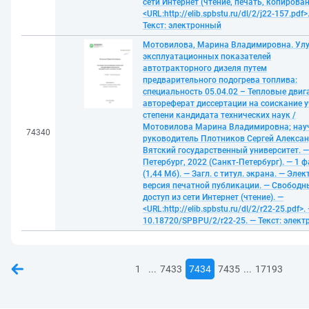
сети Интернет (чтение, печать, копирован
<URL:http://elib.spbstu.ru/dl/2/j22-157.pdf>
Текст: электронный
Мотовилова, Марина Владимировна. Ул
эксплуатационных показателей
автотракторного дизеля путем
предварительного подогрева топлива:
специальность 05.04.02 – Тепловые двиг
автореферат диссертации на соискание 
степени кандидата технических наук /
Мотовилова Марина Владимировна; на
74340
руководитель Плотников Сергей Алексан
Вятский государственный университет. —
Петербург, 2022 (Санкт-Петербург). — 1 
(1,44 Мб). — Загл. с титул. экрана. — Эле
версия печатной публикации. — Свободн
доступ из сети Интернет (чтение). —
<URL:http://elib.spbstu.ru/dl/2/r22-25.pdf>.
10.18720/SPBPU/2/r22-25. — Текст: элек
...
...
1
7433
7434
7435
17193