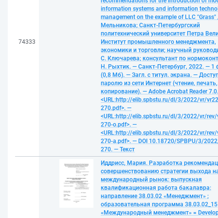
recommendations for the introduction of mo
information systems and information technol
management on the example of LLC "Grass" /
Мельникова; Санкт-Петербургский
политехнический университет Петра Вели
74333
Институт промышленного менеджмента,
экономики и торговли; научный руковод
С. Ключарева; консультант по нормокон
Н. Рыхтик. — Санкт-Петербург, 2022. — 1
(0,8 Мб). — Загл. с титул. экрана. — Досту
паролю из сети Интернет (чтение, печать,
копирование). — Adobe Acrobat Reader 7.0
<URL:http://elib.spbstu.ru/dl/3/2022/vr/vr22
270.pdf>. —
<URL:http://elib.spbstu.ru/dl/3/2022/vr/rev/
270-o.pdf>. —
<URL:http://elib.spbstu.ru/dl/3/2022/vr/rev/
270-a.pdf>. — DOI 10.18720/SPBPU/3/2022/
270. — Текст
Иддрисс, Мария. Разработка рекомендац
совершенствованию стратегии выхода н
международный рынок: выпускная
квалификационная работа бакалавра:
направление 38.03.02 «Менеджмент» ;
образовательная программа 38.03.02_15
«Международный менеджмент» = Develop