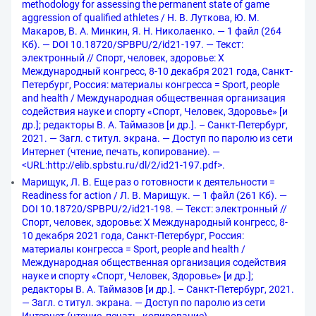
methodology for assessing the permanent state of game
aggression of qualified athletes / Н. В. Луткова, Ю. М.
Макаров, В. А. Минкин, Я. Н. Николаенко. — 1 файл (264
Кб). — DOI 10.18720/SPBPU/2/id21-197. — Текст:
электронный // Спорт, человек, здоровье: X
Международный конгресс, 8-10 декабря 2021 года, Санкт-
Петербург, Россия: материалы конгресса = Sport, people
and health / Международная общественная организация
содействия науке и спорту «Спорт, Человек, Здоровье» [и
др.]; редакторы В. А. Таймазов [и др.]. – Санкт-Петербург,
2021. — Загл. с титул. экрана. — Доступ по паролю из сети
Интернет (чтение, печать, копирование). —
<URL:http://elib.spbstu.ru/dl/2/id21-197.pdf>.
Марищук, Л. В. Еще раз о готовности к деятельности =
Readiness for action / Л. В. Марищук. — 1 файл (261 Кб). —
DOI 10.18720/SPBPU/2/id21-198. — Текст: электронный //
Спорт, человек, здоровье: X Международный конгресс, 8-
10 декабря 2021 года, Санкт-Петербург, Россия:
материалы конгресса = Sport, people and health /
Международная общественная организация содействия
науке и спорту «Спорт, Человек, Здоровье» [и др.];
редакторы В. А. Таймазов [и др.]. – Санкт-Петербург, 2021.
— Загл. с титул. экрана. — Доступ по паролю из сети