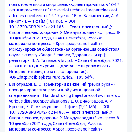
подготовленности спортсменов-ориентировщиков 16-17
лет = Improvement of the level of technical preparedness of
athletes-orienteers of 16-17 years / В. А. Вальковский, А. А.
Никитин. — 1 файл (181 Кб). — DOI
10.18720/SPBPU/2/id21-185. — Текст: электронный //
Спорт, человек, здоровье: X Международный конгресс, 8-
10 декабря 2021 года, Санкт-Петербург, Россия:
материалы конгресса = Sport, people and health /
Международная общественная организация содействия
науке и спорту «Спорт, Человек, Здоровье» [и др.];
редакторы В. А. Таймазов [и др.]. – Санкт-Петербург, 2021.
— Загл. с титул. экрана. — Доступ по паролю из сети
Интернет (чтение, печать, копирование). —
<URL:http://elib.spbstu.ru/dl/2/id21-185.pdf>.
Виноградов, Е. О. Траектории движений гребка руками
пловцов-кролистов различной дистанционной
специализации = Hands stroking trajectories of swimmers of
various distance specializations / Е. О. Виноградов, А. И.
Крылов, Е. И. Айзетуллов. — 1 файл (2,91 Мб). — DOI
10.18720/SPBPU/2/id21-186. — Текст: электронный //
Спорт, человек, здоровье: X Международный конгресс, 8-
10 декабря 2021 года, Санкт-Петербург, Россия:
материалы конгресса = Sport, people and health /