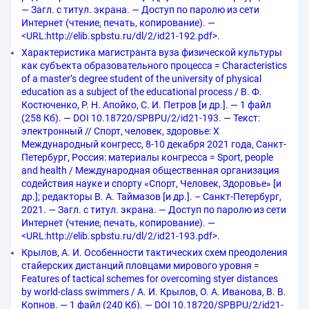
— Загл. с титул. экрана. — Доступ по паролю из сети
Интернет (чтение, печать, копирование). —
<URL:http://elib.spbstu.ru/dl/2/id21-192.pdf>.
Характеристика магистранта вуза физической культуры
как субъекта образовательного процесса = Characteristics
of a master’s degree student of the university of physical
education as a subject of the educational process / В. Ф.
Костюченко, Р. Н. Aпойко, С. И. Петров [и др.]. — 1 файл
(258 Кб). — DOI 10.18720/SPBPU/2/id21-193. — Текст:
электронный // Спорт, человек, здоровье: X
Международный конгресс, 8-10 декабря 2021 года, Санкт-
Петербург, Россия: материалы конгресса = Sport, people
and health / Международная общественная организация
содействия науке и спорту «Спорт, Человек, Здоровье» [и
др.]; редакторы В. А. Таймазов [и др.]. – Санкт-Петербург,
2021. — Загл. с титул. экрана. — Доступ по паролю из сети
Интернет (чтение, печать, копирование). —
<URL:http://elib.spbstu.ru/dl/2/id21-193.pdf>.
Крылов, А. И. Особенности тактических схем преодоления
стайерских дистанций пловцами мирового уровня =
Features of tactical schemes for overcoming styer distances
by world-class swimmers / А. И. Крылов, О. А. Иванова, В. В.
Копнов. — 1 файл (240 Кб). — DOI 10.18720/SPBPU/2/id21-