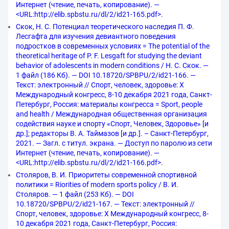
Интернет (чтение, печать, копирование). —
<URL:http://elib.spbstu.ru/dl/2/id21-165.pdf>.
Скок, Н. С. Потенциал теоретического наследия П. Ф.
Лесгафта для изучения девиантного поведения
подростков в современных условиях = The potential of the
theoretical heritage of P. F. Lesgaft for studying the deviant
behavior of adolescents in modern conditions / Н. С. Скок. —
1 файл (186 Кб). — DOI 10.18720/SPBPU/2/id21-166. —
Текст: электронный // Спорт, человек, здоровье: X
Международный конгресс, 8-10 декабря 2021 года, Санкт-
Петербург, Россия: материалы конгресса = Sport, people
and health / Международная общественная организация
содействия науке и спорту «Спорт, Человек, Здоровье» [и
др.]; редакторы В. А. Таймазов [и др.]. – Санкт-Петербург,
2021. — Загл. с титул. экрана. — Доступ по паролю из сети
Интернет (чтение, печать, копирование). —
<URL:http://elib.spbstu.ru/dl/2/id21-166.pdf>.
Столяров, В. И. Приоритеты современной спортивной
политики = Riorities of modern sports policy / В. И.
Столяров. — 1 файл (253 Кб). — DOI
10.18720/SPBPU/2/id21-167. — Текст: электронный //
Спорт, человек, здоровье: X Международный конгресс, 8-
10 декабря 2021 года, Санкт-Петербург, Россия: