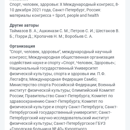
Спорт, человек, здоровье: X Международный конгресс, 8-
10 декабря 2021 года, Санкт-Петербург, Россия:
материалы конгресса = Sport, people and health
Другие авторы
Таймазов В. А.
;
Ашкинази С. М.
;
Петров С. И.
;
Шестаков В.
Б.
;
Пэрри Д.
;
Кропачев Н. М.
;
Воробьев С. А.
Организация
"Спорт, человек, здоровье", международный научный
конгресс
;
Международная общественная организация
содействия науке и спорту «Спорт, Человек, Здоровье»
;
Национальный государственный Университет
физической культуры, спорта и здоровья им. П.Ф.
Лесгафта
;
Международная Федерация Самбо
;
Министерство спорта Российской Федерации
;
Военный
институт физической культуры
;
Олимпийский Комитет
России
;
Правительство Санкт-Петербурга
;
Комитет по
здравоохранению Санкт-Петербурга
;
Комитет по
физической культуре и спорту Санкт-Петербурга
;
Санкт-
Петербургский государственный университет
;
Санкт-
Петербургский научно-исследовательский институт
физической культуры
;
Санкт-Петербургское ГБУЗ
«Городская больница № 40» Курортного