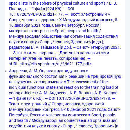
specialists in the sphere of physical culture and sports / Е. В.
Планида. — 1 файл (224 Кб). — DOI
10.18720/SPBPU/2/id21-177. — Текст: электронный //
Спорт, человек, здоровье: X Международный конгресс, 8-
10 декабря 2021 года, Санкт-Петербург, Россия:
материалы конгресса = Sport, people and health /
Международная общественная организация содействия
науке и спорту «Спорт, Человек, Здоровье» [и др.];
редакторы В. А. Таймазов [и др.]. – Санкт-Петербург, 2021.
— Загл. с титул. экрана. — Доступ по паролю из сети
Интернет (чтение, печать, копирование). —
<URL:http://elib.spbstu.ru/dl/2/id21-177.pdf>.
Андреева, А. М. Оценка индивидуального
функционального состояния и реакции на тренировочную
нагрузку юных спортсменок = The assessment of the
individual functional state and reaction to the training load of
young athletes / А. М. Андреева, А. В. Ваваев, А. В. Козлов.
— 1 файл (916 Кб). — DOI 10.18720/SPBPU/2/id21-178. —
Текст: электронный // Спорт, человек, здоровье: X
Международный конгресс, 8-10 декабря 2021 года, Санкт-
Петербург, Россия: материалы конгресса = Sport, people
and health / Международная общественная организация
содействия науке и спорту «Спорт, Человек, Здоровье» [и