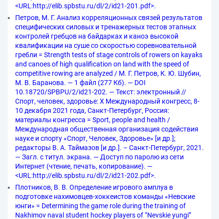
<URL:http://elib.spbstu.ru/dl/2/id21-201.pdf>.
Петров, М. Г. Анализ корреляционных связей результатов
специфических силовых и тренажерных тестов этапных
контролей гребцов на байдарках и каноэ высокой
квалификации на суше со скоростью соревновательной
гребли = Strength tests of stage controls of rowers on kayaks
and canoes of high qualification on land with the speed of
competitive rowing are analyzed / М. Г. Петров, К. Ю. Шубин,
М. В. Баранова. — 1 файл (277 Кб). — DOI
10.18720/SPBPU/2/id21-202. — Текст: электронный //
Спорт, человек, здоровье: X Международный конгресс, 8-
10 декабря 2021 года, Санкт-Петербург, Россия:
материалы конгресса = Sport, people and health /
Международная общественная организация содействия
науке и спорту «Спорт, Человек, Здоровье» [и др.];
редакторы В. А. Таймазов [и др.]. – Санкт-Петербург, 2021.
— Загл. с титул. экрана. — Доступ по паролю из сети
Интернет (чтение, печать, копирование). —
<URL:http://elib.spbstu.ru/dl/2/id21-202.pdf>.
Плотников, В. В. Определение игрового амплуа в
подготовке нахимовцев-хоккеистов команды «Невские
юнги» = Determining the game role during the training of
Nakhimov naval student hockey players of “Nevskie yungi”