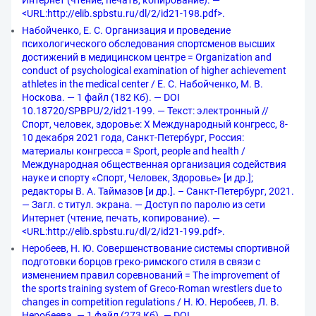
Интернет (чтение, печать, копирование). —
<URL:http://elib.spbstu.ru/dl/2/id21-198.pdf>.
Набойченко, Е. С. Организация и проведение
психологического обследования спортсменов высших
достижений в медицинском центре = Organization and
conduct of psychological examination of higher achievement
athletes in the medical center / Е. С. Набойченко, М. В.
Носкова. — 1 файл (182 Кб). — DOI
10.18720/SPBPU/2/id21-199. — Текст: электронный //
Спорт, человек, здоровье: X Международный конгресс, 8-
10 декабря 2021 года, Санкт-Петербург, Россия:
материалы конгресса = Sport, people and health /
Международная общественная организация содействия
науке и спорту «Спорт, Человек, Здоровье» [и др.];
редакторы В. А. Таймазов [и др.]. – Санкт-Петербург, 2021.
— Загл. с титул. экрана. — Доступ по паролю из сети
Интернет (чтение, печать, копирование). —
<URL:http://elib.spbstu.ru/dl/2/id21-199.pdf>.
Неробеев, Н. Ю. Совершенствование системы спортивной
подготовки борцов греко-римского стиля в связи с
изменением правил соревнований = The improvement of
the sports training system of Greco-Roman wrestlers due to
changes in competition regulations / Н. Ю. Неробеев, Л. В.
Неробеева. — 1 файл (273 Кб). — DOI