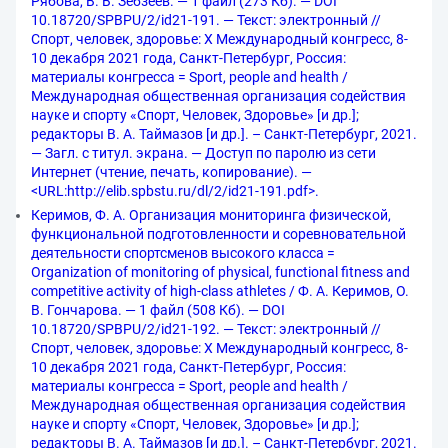
Рябова, В. В. Зебзеев. — 1 файл (273 Кб). — DOI
10.18720/SPBPU/2/id21-191. — Текст: электронный //
Спорт, человек, здоровье: X Международный конгресс, 8-
10 декабря 2021 года, Санкт-Петербург, Россия:
материалы конгресса = Sport, people and health /
Международная общественная организация содействия
науке и спорту «Спорт, Человек, Здоровье» [и др.];
редакторы В. А. Таймазов [и др.]. – Санкт-Петербург, 2021.
— Загл. с титул. экрана. — Доступ по паролю из сети
Интернет (чтение, печать, копирование). —
<URL:http://elib.spbstu.ru/dl/2/id21-191.pdf>.
Керимов, Ф. А. Организация мониторинга физической,
функциональной подготовленности и соревновательной
деятельности спортсменов высокого класса =
Organization of monitoring of physical, functional fitness and
competitive activity of high-class athletes / Ф. А. Керимов, О.
В. Гончарова. — 1 файл (508 Кб). — DOI
10.18720/SPBPU/2/id21-192. — Текст: электронный //
Спорт, человек, здоровье: X Международный конгресс, 8-
10 декабря 2021 года, Санкт-Петербург, Россия:
материалы конгресса = Sport, people and health /
Международная общественная организация содействия
науке и спорту «Спорт, Человек, Здоровье» [и др.];
редакторы В. А. Таймазов [и др.]. – Санкт-Петербург, 2021.