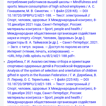
потребление работников вышей школы = Mindfulness and
sports: leisure consumption of high school employees / А. С.
Гонашвили, М. В. Синютин. — 1 файл (228 Кб). — DOI
10.18720/SPBPU/2/id21-188. — Текст: электронный //
Спорт, человек, здоровье: X Международный конгресс, 8-
10 декабря 2021 года, Санкт-Петербург, Россия:
материалы конгресса = Sport, people and health /
Международная общественная организация содействия
науке и спорту «Спорт, Человек, Здоровье» [и др.];
редакторы В. А. Таймазов [и др.]. – Санкт-Петербург, 2021.
— Загл. с титул. экрана. — Доступ по паролю из сети
Интернет (чтение, печать, копирование). —
<URL:http://elib.spbstu.ru/dl/2/id21-188.pdf>.
Дерябина, Г. И. Анализ системы отбора и ориентации
спортивно одаренных детей в Российской Федерации =
Analysis of the system of selection and orientation of children
gifted in sports in the Russian Federation / Г. И. Дерябина, В.
Л. Лернер, О. С. Терентьева. — 1 файл (225 Кб). — DOI
10.18720/SPBPU/2/id21-189. — Текст: электронный //
Спорт, человек, здоровье: X Международный конгресс, 8-
10 декабря 2021 года, Санкт-Петербург, Россия:
материалы конгресса = Sport, people and health /
Международная общественная организация содействия