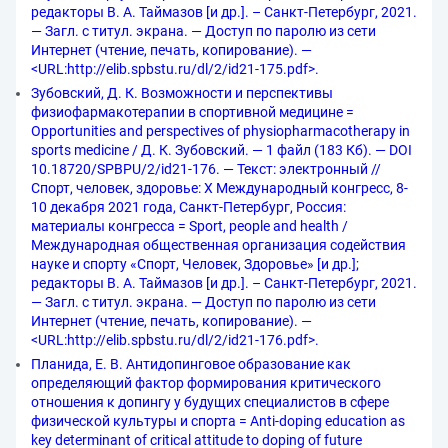
редакторы В. А. Таймазов [и др.]. – Санкт-Петербург, 2021.
— Загл. с титул. экрана. — Доступ по паролю из сети
Интернет (чтение, печать, копирование). —
<URL:http://elib.spbstu.ru/dl/2/id21-175.pdf>.
Зубовский, Д. К. Возможности и перспективы
физиофармакотерапии в спортивной медицине =
Opportunities and perspectives of physiopharmacotherapy in
sports medicine / Д. К. Зубовский. — 1 файл (183 Кб). — DOI
10.18720/SPBPU/2/id21-176. — Текст: электронный //
Спорт, человек, здоровье: X Международный конгресс, 8-
10 декабря 2021 года, Санкт-Петербург, Россия:
материалы конгресса = Sport, people and health /
Международная общественная организация содействия
науке и спорту «Спорт, Человек, Здоровье» [и др.];
редакторы В. А. Таймазов [и др.]. – Санкт-Петербург, 2021.
— Загл. с титул. экрана. — Доступ по паролю из сети
Интернет (чтение, печать, копирование). —
<URL:http://elib.spbstu.ru/dl/2/id21-176.pdf>.
Планида, Е. В. Антидопинговое образование как
определяющий фактор формирования критического
отношения к допингу у будущих специалистов в сфере
физической культуры и спорта = Anti-doping education as
key determinant of critical attitude to doping of future