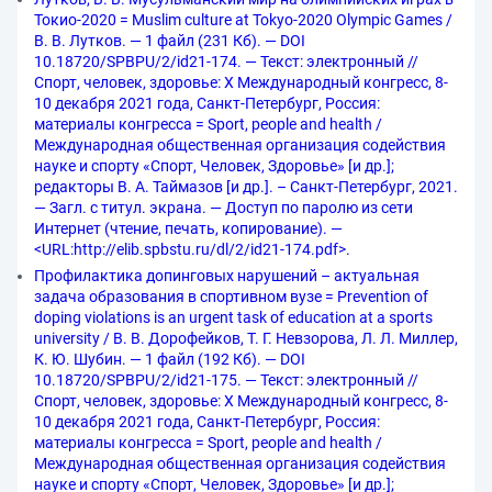
Токио-2020 = Muslim culture at Tokyo-2020 Olympic Games /
В. В. Лутков. — 1 файл (231 Кб). — DOI
10.18720/SPBPU/2/id21-174. — Текст: электронный //
Спорт, человек, здоровье: X Международный конгресс, 8-
10 декабря 2021 года, Санкт-Петербург, Россия:
материалы конгресса = Sport, people and health /
Международная общественная организация содействия
науке и спорту «Спорт, Человек, Здоровье» [и др.];
редакторы В. А. Таймазов [и др.]. – Санкт-Петербург, 2021.
— Загл. с титул. экрана. — Доступ по паролю из сети
Интернет (чтение, печать, копирование). —
<URL:http://elib.spbstu.ru/dl/2/id21-174.pdf>.
Профилактика допинговых нарушений – актуальная
задача образования в спортивном вузе = Prevention of
doping violations is an urgent task of education at a sports
university / В. В. Дорофейков, Т. Г. Невзорова, Л. Л. Миллер,
К. Ю. Шубин. — 1 файл (192 Кб). — DOI
10.18720/SPBPU/2/id21-175. — Текст: электронный //
Спорт, человек, здоровье: X Международный конгресс, 8-
10 декабря 2021 года, Санкт-Петербург, Россия:
материалы конгресса = Sport, people and health /
Международная общественная организация содействия
науке и спорту «Спорт, Человек, Здоровье» [и др.];