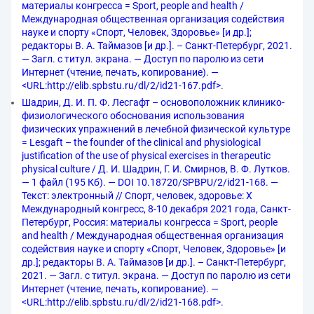
материалы конгресса = Sport, people and health /
Международная общественная организация содействия
науке и спорту «Спорт, Человек, Здоровье» [и др.];
редакторы В. А. Таймазов [и др.]. – Санкт-Петербург, 2021.
— Загл. с титул. экрана. — Доступ по паролю из сети
Интернет (чтение, печать, копирование). —
<URL:http://elib.spbstu.ru/dl/2/id21-167.pdf>.
Шадрин, Д. И. П. Ф. Лесгафт – основоположник клинико-
физиологического обоснования использования
физических упражнений в лечебной физической культуре
= Lesgaft – the founder of the clinical and physiological
justification of the use of physical exercises in therapeutic
physical culture / Д. И. Шадрин, Г. И. Смирнов, В. Ф. Лутков.
— 1 файл (195 Кб). — DOI 10.18720/SPBPU/2/id21-168. —
Текст: электронный // Спорт, человек, здоровье: X
Международный конгресс, 8-10 декабря 2021 года, Санкт-
Петербург, Россия: материалы конгресса = Sport, people
and health / Международная общественная организация
содействия науке и спорту «Спорт, Человек, Здоровье» [и
др.]; редакторы В. А. Таймазов [и др.]. – Санкт-Петербург,
2021. — Загл. с титул. экрана. — Доступ по паролю из сети
Интернет (чтение, печать, копирование). —
<URL:http://elib.spbstu.ru/dl/2/id21-168.pdf>.