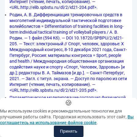
Интернет (чтение, печать, копирование). —
<URL:http://elib.spbstu.ru/dl/2/id21-204.pdf>.
Родин, А. В. Дифференциация тренировочных средств в
многолетней индивидуальной тактической подготовке
волейболистов = Differentiation of training facilities in long-
term individual tactical training of volleyball players / А. В.
Родин. — 1 файл (594 Кб). — DOI 10.18720/SPBPU/2/id21-
205. — Текст: электронный // Спорт, человек, здоровье: X
Международный конгресс, 8-10 декабря 2021 года, Санкт-
Петербург, Россия: материалы конгресса = Sport, people
and health / Международная общественная организация
содействия науке и спорту «Спорт, Человек, Здоровье» [и
др.]; редакторы В. А. Таймазов [и др.]. – Санкт-Петербург,
2021. — Загл. с титул. экрана. — Доступ по паролю из сети
Интернет (чтение, печать, копирование). —
<URL:http://elib.spbstu.ru/dl/2/id21-205.pdf>.
Параметрическое моделирование состояния физической
🍪
подготовленности пляжных футболистов = Parametric
simulation the physical condition of beach soccer players / А.
Мы используем cookies и рекомендательные технологии для
А. Рооп, И. А. Малышев, М. С. Данилов, И. К. Яичников. — 1
улучшения работы сайта. Продолжая использовать этот сайт,
Вы
файл (436 Кб). — DOI 10.18720/SPBPU/2/id21-206. — Текст:
соглашаетесь на использование файлов cookie
.
электронный // Спорт, человек, здоровье: X
Принять
Международный конгресс, 8-10 декабря 2021 года, Санкт-