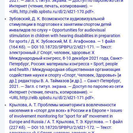
2021. — Загл. с титул. экрана. — Доступ по паролю из сети
Интернет (чтение, печать, копирование). —
<URL:http://elib.spbstu.ru/dl/2/id21-170.pdf>.
Зубовский, Д. К. Возможности аудиовизуальной
стимуляции в подготовке к занятиям спортом детей
инвалидов по слуху = Opportunities for audiovisual
stimulation in children with hearing disabilities in preparation
for sports / Д. К. Зубовский, М. Е. Агафонова. — 1 файл
(164 Кб). — DOI 10.18720/SPBPU/2/id21-171. — Текст:
электронный // Спорт, человек, здоровье: X
Международный конгресс, 8-10 декабря 2021 года, Санкт-
Петербург, Россия: материалы конгресса = Sport, people
and health / Международная общественная организация
содействия науке и спорту «Спорт, Человек, Здоровье» [и
др.]; редакторы В. А. Таймазов [и др.]. – Санкт-Петербург,
2021. — Загл. с титул. экрана. — Доступ по паролю из сети
Интернет (чтение, печать, копирование). —
<URL:http://elib.spbstu.ru/dl/2/id21-171.pdf>.
Крылова, А. Т. Проблемы мониторинга вовлеченности
населения в «спорт для всех» в России и в Европе = Issues
of involvement monitoring for “sport for all” movement in
Europe and Russia / А. Т. Крылова, Т. Э. Круглова. — 1 файл
(227 Кб). — DOI 10.18720/SPBPU/2/id21-172. — Текст: