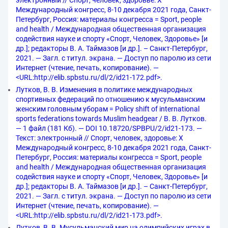
электронный // Спорт, человек, здоровье: X
Международный конгресс, 8-10 декабря 2021 года, Санкт-
Петербург, Россия: материалы конгресса = Sport, people
and health / Международная общественная организация
содействия науке и спорту «Спорт, Человек, Здоровье» [и
др.]; редакторы В. А. Таймазов [и др.]. – Санкт-Петербург,
2021. — Загл. с титул. экрана. — Доступ по паролю из сети
Интернет (чтение, печать, копирование). —
<URL:http://elib.spbstu.ru/dl/2/id21-172.pdf>.
Лутков, В. В. Изменения в политике международных
спортивных федераций по отношению к мусульманским
женским головным уборам = Policy shift of international
sports federations towards Muslim headgear / В. В. Лутков.
— 1 файл (181 Кб). — DOI 10.18720/SPBPU/2/id21-173. —
Текст: электронный // Спорт, человек, здоровье: X
Международный конгресс, 8-10 декабря 2021 года, Санкт-
Петербург, Россия: материалы конгресса = Sport, people
and health / Международная общественная организация
содействия науке и спорту «Спорт, Человек, Здоровье» [и
др.]; редакторы В. А. Таймазов [и др.]. – Санкт-Петербург,
2021. — Загл. с титул. экрана. — Доступ по паролю из сети
Интернет (чтение, печать, копирование). —
<URL:http://elib.spbstu.ru/dl/2/id21-173.pdf>.
Лутков, В. В. Мусульманский мир на олимпийских играх в