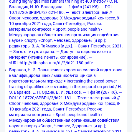
during highly qualified runners training at 400 metrov / С. И.
Баландин, И. Ю. Баландина. — 1 файл (241 Кб). — DOI
10.18720/SPBPU/2/id21-180. — Текст: электронный //
Спорт, человек, здоровье: X Международный конгресс, 8-
10 декабря 2021 года, Санкт-Петербург, Россия:
материалы конгресса = Sport, people and health /
Международная общественная организация содействия
науке и спорту «Спорт, Человек, Здоровье» [и др.];
редакторы В. А. Таймазов [и др.]. – Санкт-Петербург, 2021.
— Загл. с титул. экрана. — Доступ по паролю из сети
Интернет (чтение, печать, копирование). —
<URL:http://elib.spbstu.ru/dl/2/id21-180.pdf>.
Баранов, Н. Э. Повышение скоростно-силовой подготовки
квалифицированных лыжников-гонщиков в
подготовительном периоде = Increasing the speed-power
training of qualified skiers-racing in the preparation period / Н.
Э. Баранов, Е. П. Ордин, В. И. Ушаков. — 1 файл (267 Кб). —
DOI 10.18720/SPBPU/2/id21-181. — Текст: электронный //
Спорт, человек, здоровье: X Международный конгресс, 8-
10 декабря 2021 года, Санкт-Петербург, Россия:
материалы конгресса = Sport, people and health /
Международная общественная организация содействия
науке и спорту «Спорт, Человек, Здоровье» [и др.];
редакторы В. А. Таймазов [и др.]. – Санкт-Петербург, 2021.