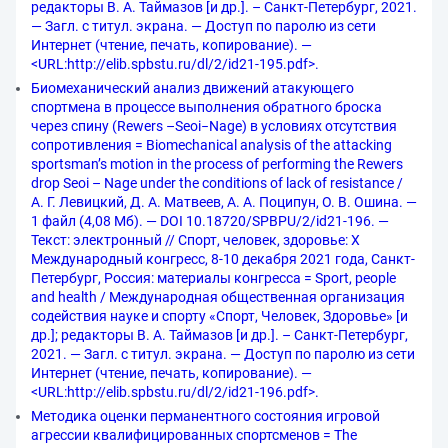
редакторы В. А. Таймазов [и др.]. – Санкт-Петербург, 2021.
— Загл. с титул. экрана. — Доступ по паролю из сети
Интернет (чтение, печать, копирование). —
<URL:http://elib.spbstu.ru/dl/2/id21-195.pdf>.
Биомеханический анализ движений атакующего
спортмена в процессе выполнения обратного броска
через спину (Rewers –Seoi−Nage) в условиях отсутствия
сопротивления = Biomechanical analysis of the attacking
sportsman’s motion in the process of performing the Rewers
drop Seoi – Nage under the conditions of lack of resistance /
А. Г. Левицкий, Д. А. Матвеев, А. А. Поципун, О. В. Ошина. —
1 файл (4,08 Мб). — DOI 10.18720/SPBPU/2/id21-196. —
Текст: электронный // Спорт, человек, здоровье: X
Международный конгресс, 8-10 декабря 2021 года, Санкт-
Петербург, Россия: материалы конгресса = Sport, people
and health / Международная общественная организация
содействия науке и спорту «Спорт, Человек, Здоровье» [и
др.]; редакторы В. А. Таймазов [и др.]. – Санкт-Петербург,
2021. — Загл. с титул. экрана. — Доступ по паролю из сети
Интернет (чтение, печать, копирование). —
<URL:http://elib.spbstu.ru/dl/2/id21-196.pdf>.
Методика оценки перманентного состояния игровой
агрессии квалифицированных спортсменов = The