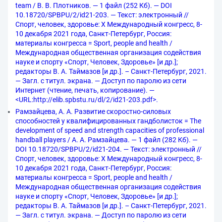
team / В. В. Плотников. — 1 файл (252 Кб). — DOI
10.18720/SPBPU/2/id21-203. — Текст: электронный //
Спорт, человек, здоровье: X Международный конгресс, 8-
10 декабря 2021 года, Санкт-Петербург, Россия:
материалы конгресса = Sport, people and health /
Международная общественная организация содействия
науке и спорту «Спорт, Человек, Здоровье» [и др.];
редакторы В. А. Таймазов [и др.]. – Санкт-Петербург, 2021.
— Загл. с титул. экрана. — Доступ по паролю из сети
Интернет (чтение, печать, копирование). —
<URL:http://elib.spbstu.ru/dl/2/id21-203.pdf>.
Рамзайцева, А. А. Развитие скоростно-силовых
способностей у квалифицированных гандболисток = The
development of speed and strength capacities of professional
handball players / А. А. Рамзайцева. — 1 файл (282 Кб). —
DOI 10.18720/SPBPU/2/id21-204. — Текст: электронный //
Спорт, человек, здоровье: X Международный конгресс, 8-
10 декабря 2021 года, Санкт-Петербург, Россия:
материалы конгресса = Sport, people and health /
Международная общественная организация содействия
науке и спорту «Спорт, Человек, Здоровье» [и др.];
редакторы В. А. Таймазов [и др.]. – Санкт-Петербург, 2021.
— Загл. с титул. экрана. — Доступ по паролю из сети