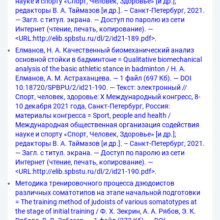
науке и спорту «Спорт, Человек, Здоровье» [и др.];
редакторы В. А. Таймазов [и др.]. – Санкт-Петербург, 2021.
— Загл. с титул. экрана. — Доступ по паролю из сети
Интернет (чтение, печать, копирование). —
<URL:http://elib.spbstu.ru/dl/2/id21-189.pdf>.
Елманов, Н. А. Качественный биомеханический анализ
основной стойки в бадминтоне = Qualitative biomechanical
analysis of the basic athletic stance in badminton / Н. А.
Елманов, А. М. Астраханцева. — 1 файл (697 Кб). — DOI
10.18720/SPBPU/2/id21-190. — Текст: электронный //
Спорт, человек, здоровье: X Международный конгресс, 8-
10 декабря 2021 года, Санкт-Петербург, Россия:
материалы конгресса = Sport, people and health /
Международная общественная организация содействия
науке и спорту «Спорт, Человек, Здоровье» [и др.];
редакторы В. А. Таймазов [и др.]. – Санкт-Петербург, 2021.
— Загл. с титул. экрана. — Доступ по паролю из сети
Интернет (чтение, печать, копирование). —
<URL:http://elib.spbstu.ru/dl/2/id21-190.pdf>.
Методика тренировочного процесса дзюдоистов
различных соматотипов на этапе начальной подготовки
= The training method of judoists of various somatotypes at
the stage of initial training / Ф. Х. Зекрин, А. А. Рябов, Э. К.