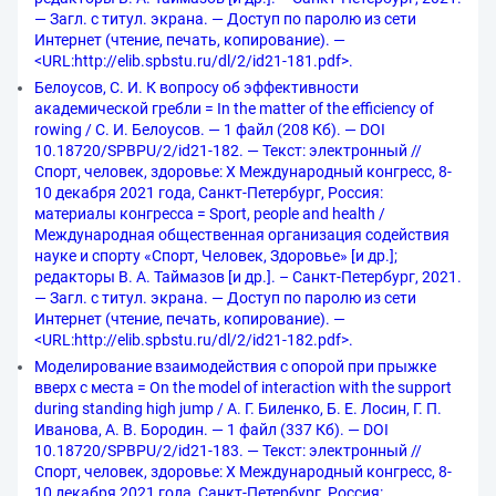
— Загл. с титул. экрана. — Доступ по паролю из сети
Интернет (чтение, печать, копирование). —
<URL:http://elib.spbstu.ru/dl/2/id21-181.pdf>.
Белоусов, С. И. К вопросу об эффективности
академической гребли = In the matter of the efficiency of
rowing / С. И. Белоусов. — 1 файл (208 Кб). — DOI
10.18720/SPBPU/2/id21-182. — Текст: электронный //
Спорт, человек, здоровье: X Международный конгресс, 8-
10 декабря 2021 года, Санкт-Петербург, Россия:
материалы конгресса = Sport, people and health /
Международная общественная организация содействия
науке и спорту «Спорт, Человек, Здоровье» [и др.];
редакторы В. А. Таймазов [и др.]. – Санкт-Петербург, 2021.
— Загл. с титул. экрана. — Доступ по паролю из сети
Интернет (чтение, печать, копирование). —
<URL:http://elib.spbstu.ru/dl/2/id21-182.pdf>.
Моделирование взаимодействия с опорой при прыжке
вверх с места = On the model of interaction with the support
during standing high jump / А. Г. Биленко, Б. Е. Лосин, Г. П.
Иванова, А. В. Бородин. — 1 файл (337 Кб). — DOI
10.18720/SPBPU/2/id21-183. — Текст: электронный //
Спорт, человек, здоровье: X Международный конгресс, 8-
10 декабря 2021 года, Санкт-Петербург, Россия: