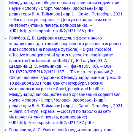
Международная общественная организация содействия
науке и спорту «Спорт, Человек, Здоровье» [и др.];
редакторы В. А. Таймазов [и др.]. – Санкт-Петербург, 2021.
— Загл. с титул. экрана. — Доступ по паролю из сети
Интернет (чтение, печать, копирование). —
<URL:http://elib.spbstu.ru/dl/2/id21-186.pdf>.
Голубев, Д. В. Цифровая модель эффективного
управления подготовкой спортивного резерва в игровых
видах спорта (на примере футбола) = Digital model of
effective management of sports reserve training in game
sports (on the basis of football) / Д. В. Голубев, Ю. А.
Щедрина, Д. С. Мельников. — 1 файл (355 Кб). — DOI
10.18720/SPBPU/2/id21-187. — Текст: электронный //
Спорт, человек, здоровье: X Международный конгресс, 8-
10 декабря 2021 года, Санкт-Петербург, Россия:
материалы конгресса = Sport, people and health /
Международная общественная организация содействия
науке и спорту «Спорт, Человек, Здоровье» [и др.];
редакторы В. А. Таймазов [и др.]. – Санкт-Петербург, 2021.
— Загл. с титул. экрана. — Доступ по паролю из сети
Интернет (чтение, печать, копирование). —
<URL:http://elib.spbstu.ru/dl/2/id21-187.pdf>.
Гонашвили, А. С. Умственный труд и спорт: досуговое