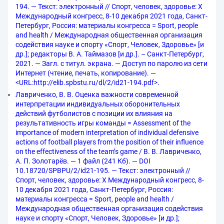
194. — Текст: электронный // Спорт, человек, здоровье: X
Международный конгресс, 8-10 декабря 2021 года, Санкт-
Петербург, Россия: материалы конгресса = Sport, people
and health / Международная общественная организация
содействия науке и спорту «Спорт, Человек, Здоровье» [и
др.]; редакторы В. А. Таймазов [и др.]. – Санкт-Петербург,
2021. — Загл. с титул. экрана. — Доступ по паролю из сети
Интернет (чтение, печать, копирование). —
<URL:http://elib.spbstu.ru/dl/2/id21-194.pdf>.
Лавриченко, В. В. Оценка важности современной
интерпретации индивидуальных оборонительных
действий футболистов с позиции их влияния на
результативность игры команды = Assessment of the
importance of modern interpretation of individual defensive
actions of football players from the position of their influence
on the effectiveness of the team’s game / В. В. Лавриченко,
А. П. Золотарёв. — 1 файл (241 Кб). — DOI
10.18720/SPBPU/2/id21-195. — Текст: электронный //
Спорт, человек, здоровье: X Международный конгресс, 8-
10 декабря 2021 года, Санкт-Петербург, Россия:
материалы конгресса = Sport, people and health /
Международная общественная организация содействия
науке и спорту «Спорт, Человек, Здоровье» [и др.];