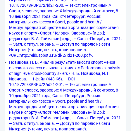
10.18720/SPBPU/2/id21-200. — Текст: электронный //
Спорт, человек, здоровье: X Международный конгресс, 8-
10 декабря 2021 года, Санкт-Петербург, Россия:
материалы конгресса = Sport, people and health /
Международная общественная организация содействия
науке и спорту «Спорт, Человек, Здоровье» [и др.];
редакторы В. А. Таймазов [и др.]. – Санкт-Петербург, 2021.
— Загл. с титул. экрана. — Доступ по паролю из сети
Интернет (чтение, печать, копирование). —
<URL:http://elib.spbstu.ru/dl/2/id21-200.pdf>.
Новикова, Н. Б. Анализ результативности спортсменов
высокого класса в лыжных гонках = Performance analysis
of high level cross-country skiers / Н. Б. Новикова, И. Г.
Иванова. — 1 файл (448 Кб). — DOI
10.18720/SPBPU/2/id21-201. — Текст: электронный //
Спорт, человек, здоровье: X Международный конгресс, 8-
10 декабря 2021 года, Санкт-Петербург, Россия:
материалы конгресса = Sport, people and health /
Международная общественная организация содействия
науке и спорту «Спорт, Человек, Здоровье» [и др.];
редакторы В. А. Таймазов [и др.]. – Санкт-Петербург, 2021.
— Загл. с титул. экрана. — Доступ по паролю из сети
Интернет (чтение, печать, копирование). —