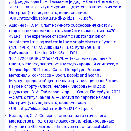
др.]; редакторы В. А. Таймазов [и др.]. – Санкт-Петербург,
2021. — Загл. с титул. экрана. — Доступ по паролю из сети
Интернет (чтение, печать, копирование). —
<URL:http://elib.spbstu.ru/dl/2/id21-178.pdf>.
Ашкинази, С. М. Опыт научного обоснования системы
подготовки яхтсменов в олимпийских классах яхт (470,
49ЕR) = The experience of scientific substantiation of
yachtsmen training system in the olympic classes of yachts
(470, 49ER) / С. М. Ашкинази, В. С. Куликов, В. В.
Рябчиков. — 1 файл (914 Кб). — DOI
10.18720/SPBPU/2/id21-179. — Текст: электронный //
Спорт, человек, здоровье: X Международный конгресс, 8-
10 декабря 2021 года, Санкт-Петербург, Россия:
материалы конгресса = Sport, people and health /
Международная общественная организация содействия
науке и спорту «Спорт, Человек, Здоровье» [и др.];
редакторы В. А. Таймазов [и др.]. – Санкт-Петербург, 2021.
— Загл. с титул. экрана. — Доступ по паролю из сети
Интернет (чтение, печать, копирование). —
<URL:http://elib.spbstu.ru/dl/2/id21-179.pdf>.
Баландин, С. И. Совершенствование тактического
мастерства в подготовке высококвалифицированных
бегуний на 400 метров = Improvement of tactical skills