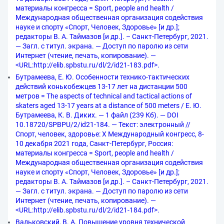
материалы конгресса = Sport, people and health /
Международная общественная организация содействия
науке и спорту «Спорт, Человек, Здоровье» [и др.];
редакторы В. А. Таймазов [и др.]. – Санкт-Петербург, 2021.
— Загл. с титул. экрана. — Доступ по паролю из сети
Интернет (чтение, печать, копирование). —
<URL:http://elib.spbstu.ru/dl/2/id21-183.pdf>.
Бутрамеева, Е. Ю. Особенности технико-тактических
действий конькобежцев 13-17 лет на дистанции 500
метров = The aspects of technical and tactical actions of
skaters aged 13-17 years at a distance of 500 meters / Е. Ю.
Бутрамеева, К. В. Диких. — 1 файл (239 Кб). — DOI
10.18720/SPBPU/2/id21-184. — Текст: электронный //
Спорт, человек, здоровье: X Международный конгресс, 8-
10 декабря 2021 года, Санкт-Петербург, Россия:
материалы конгресса = Sport, people and health /
Международная общественная организация содействия
науке и спорту «Спорт, Человек, Здоровье» [и др.];
редакторы В. А. Таймазов [и др.]. – Санкт-Петербург, 2021.
— Загл. с титул. экрана. — Доступ по паролю из сети
Интернет (чтение, печать, копирование). —
<URL:http://elib.spbstu.ru/dl/2/id21-184.pdf>.
Вальковский, В. А. Повышение уровня технической