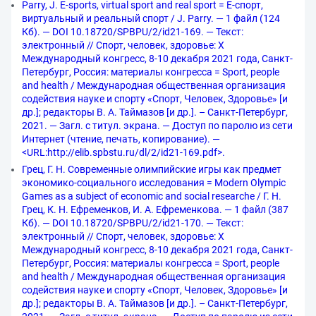
Parry, J. E-sports, virtual sport and real sport = Е-спорт,
виртуальный и реальный спорт / J. Parry. — 1 файл (124
Кб). — DOI 10.18720/SPBPU/2/id21-169. — Текст:
электронный // Спорт, человек, здоровье: X
Международный конгресс, 8-10 декабря 2021 года, Санкт-
Петербург, Россия: материалы конгресса = Sport, people
and health / Международная общественная организация
содействия науке и спорту «Спорт, Человек, Здоровье» [и
др.]; редакторы В. А. Таймазов [и др.]. – Санкт-Петербург,
2021. — Загл. с титул. экрана. — Доступ по паролю из сети
Интернет (чтение, печать, копирование). —
<URL:http://elib.spbstu.ru/dl/2/id21-169.pdf>.
Грец, Г. Н. Современные олимпийские игры как предмет
экономико-социального исследования = Modern Olympic
Games as a subject of economic and social researche / Г. Н.
Грец, К. Н. Ефременков, И. А. Ефременкова. — 1 файл (387
Кб). — DOI 10.18720/SPBPU/2/id21-170. — Текст:
электронный // Спорт, человек, здоровье: X
Международный конгресс, 8-10 декабря 2021 года, Санкт-
Петербург, Россия: материалы конгресса = Sport, people
and health / Международная общественная организация
содействия науке и спорту «Спорт, Человек, Здоровье» [и
др.]; редакторы В. А. Таймазов [и др.]. – Санкт-Петербург,